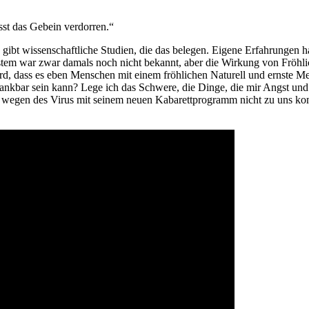
n betrübtes Gemüt lässt das Gebein verdorren.“ Sp
bt wissenschaftliche Studien, die das belegen. Eigene Erfahrungen hab
ystem war zwar damals noch nicht bekannt, aber die Wirkung von Fröhl
rd, dass es eben Menschen mit einem fröhlichen Naturell und ernste Men
ankbar sein kann? Lege ich das Schwere, die Dinge, die mir Angst und
hr wegen des Virus mit seinem neuen Kabarettprogramm nicht zu uns k