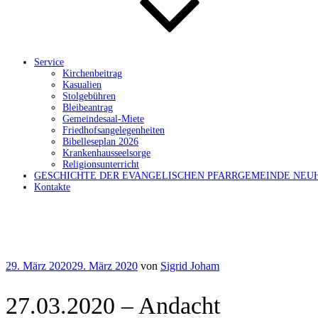
Service
Kirchenbeitrag
Kasualien
Stolgebühren
Bleibeantrag
Gemeindesaal-Miete
Friedhofsangelegenheiten
Bibelleseplan 2026
Krankenhausseelsorge
Religionsunterricht
GESCHICHTE DER EVANGELISCHEN PFARRGEMEINDE NEU
Kontakte
Veröffentlicht
29. März 2020
29. März 2020
von
Sigrid Joham
am
27.03.2020 – Andacht