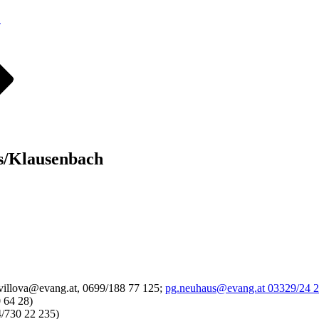
…
s/Klausenbach
illova@evang.at, 0699/188 77 125;
pg.neuhaus@evang.at 03329/24 
 64 28)
/730 22 235)