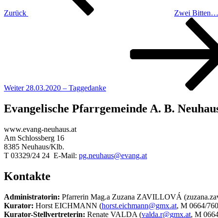
Zurück
Zwei Bitten
Nächster
Beitrag
Weiter
28.03.2020 – Taggedanke
Evangelische Pfarrgemeinde A. B. Neuhau
www.evang-neuhaus.at
Am Schlossberg 16
8385 Neuhaus/Klb.
T 03329/24 24 E-Mail:
pg.neuhaus@evang.at
Kontakte
Administratorin:
Pfarrerin Mag.a Zuzana ZAVILLOVÁ (zuzana.zav
Kurator:
Horst EICHMANN (
horst.eichmann@gmx.at
, M 0664/760
Kurator-Stellvertreterin:
Renate VALDA (
valda.r@gmx.at
, M 0664