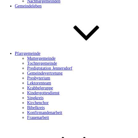
Nachbargemeinden
Gemeindeleben
Pfarrgemeinde
Muttergemeinde
Tochtergemeinde
Predigtstation Jennersdorf
Gemeindevertretung
Presbyterium
Lektorenteam
Krabbelgruppe
Kindergottesdienst
Singkreis
Kirchenchor
Bibelkreis
Konfirmandenarbeit
Frauenarbeit