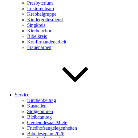
Presbyterium
Lektorenteam
Krabbelgruppe
Kindergottesdienst
Singkreis
Kirchenchor
Bibelkreis
Konfirmandenarbeit
Frauenarbeit
Service
Kirchenbeitrag
Kasualien
Stolgebühren
Bleibeantrag
Gemeindesaal-Miete
Friedhofsangelegenheiten
Bibelleseplan 2026