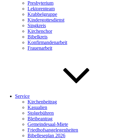
Presbyterium
Lektorenteam
Krabbelgruppe
Kindergottesdienst
Singkreis
Kirchenchor
Bibelkreis
Konfirmandenarbeit
Frauenarbeit
Service
Kirchenbeitrag
Kasualien
Stolgebühren
Bleibeantrag
Gemeindesaal-Miete
Friedhofsangelegenheiten
Bibelleseplan 2026