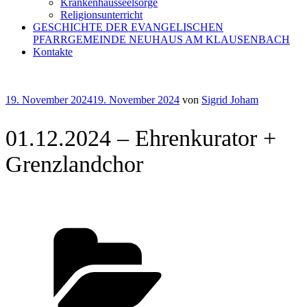
Krankenhausseelsorge
Religionsunterricht
GESCHICHTE DER EVANGELISCHEN
PFARRGEMEINDE NEUHAUS AM KLAUSENBACH
Kontakte
Veröffentlicht
19. November 2024
19. November 2024
von
Sigrid Joham
am
01.12.2024 – Ehrenkurator +
Grenzlandchor
Kategorien