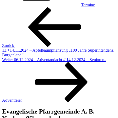
Termine
Beitragsnavigation
Vorheriger
Beitrag
Zurück
13.+14.11.2024 – Apfelbaumpflanzung „100 Jahre Superintendenz
Burgenland“
Nächster
Weiter
06.12.2024 – Adventandacht // 14.12.2024 – Senioren-
Beitrag
Adventfeier
Evangelische Pfarrgemeinde A. B.