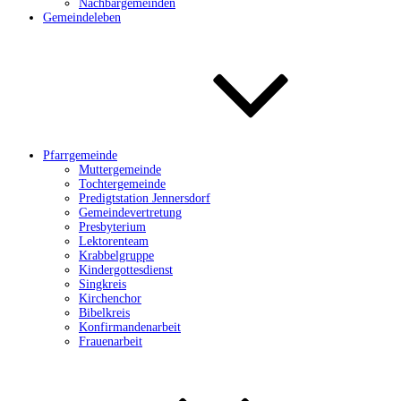
Nachbargemeinden
Gemeindeleben
Pfarrgemeinde
Muttergemeinde
Tochtergemeinde
Predigtstation Jennersdorf
Gemeindevertretung
Presbyterium
Lektorenteam
Krabbelgruppe
Kindergottesdienst
Singkreis
Kirchenchor
Bibelkreis
Konfirmandenarbeit
Frauenarbeit