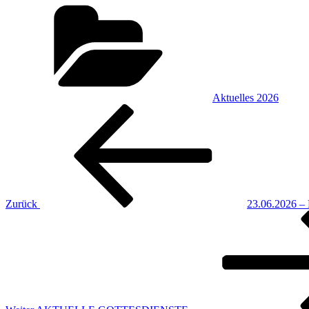
Kategorien
Aktuelles 2026
Beitragsnavigation
Vorheriger
Beitrag
Zurück
23.06.2026 – 
Nächster
Beitrag