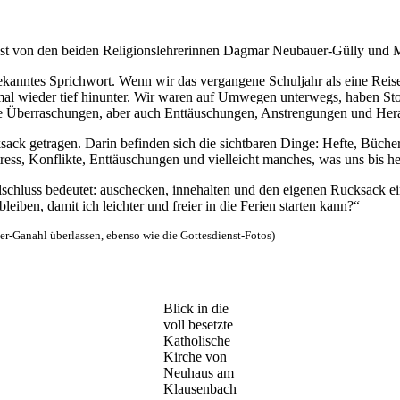
st von den beiden Religionslehrerinnen Dagmar Neubauer-Gülly und Mar
ekanntes Sprichwort. Wenn wir das vergangene Schuljahr als eine Reise 
hmal wieder tief hinunter. Wir waren auf Umwegen unterwegs, haben Sto
e Überraschungen, aber auch Enttäuschungen, Anstrengungen und Her
ack getragen. Darin befinden sich die sichtbaren Dinge: Hefte, Bücher,
ess, Konflikte, Enttäuschungen und vielleicht manches, was uns bis heu
ulschluss bedeutet: auschecken, innehalten und den eigenen Rucksack e
iben, damit ich leichter und freier in die Ferien starten kann?“
er-Ganahl überlassen, ebenso wie die Gottesdienst-Fotos)
Blick in die
voll besetzte
Katholische
Kirche von
Neuhaus am
Klausenbach