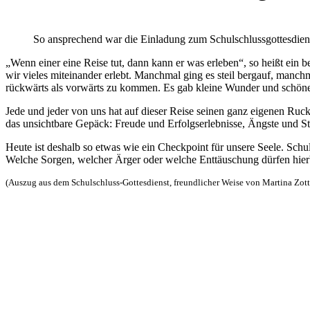
So ansprechend war die Einladung zum Schulschlussgottesdien
„Wenn einer eine Reise tut, dann kann er was erleben“, so heißt ein b
wir vieles miteinander erlebt. Manchmal ging es steil bergauf, manc
rückwärts als vorwärts zu kommen. Es gab kleine Wunder und schön
Jede und jeder von uns hat auf dieser Reise seinen ganz eigenen Rucks
das unsichtbare Gepäck: Freude und Erfolgserlebnisse, Ängste und Str
Heute ist deshalb so etwas wie ein Checkpoint für unsere Seele. Sch
Welche Sorgen, welcher Ärger oder welche Enttäuschung dürfen hierble
(Auszug aus dem Schulschluss-Gottesdienst, freundlicher Weise von Martina Zott