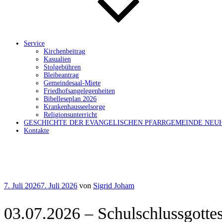
Service
Kirchenbeitrag
Kasualien
Stolgebühren
Bleibeantrag
Gemeindesaal-Miete
Friedhofsangelegenheiten
Bibelleseplan 2026
Krankenhausseelsorge
Religionsunterricht
GESCHICHTE DER EVANGELISCHEN PFARRGEMEINDE NEU
Kontakte
Veröffentlicht
7. Juli 2026
7. Juli 2026
von
Sigrid Joham
am
03.07.2026 – Schulschlussgottes