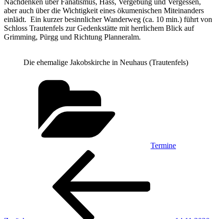
Nachdenken über Fanatismus, Hass, Vergebung und Vergessen,
aber auch über die Wichtigkeit eines ökumenischen Miteinanders
einlädt. Ein kurzer besinnlicher Wanderweg (ca. 10 min.) führt von
Schloss Trautenfels zur Gedenkstätte mit herrlichem Blick auf
Grimming, Pürgg und Richtung Planneralm.
Die ehemalige Jakobskirche in Neuhaus (Trautenfels)
Kategorien
Termine
Beitragsnavigation
Vorheriger
Beitrag