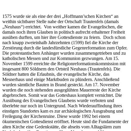
1575 wurde sie als eine der drei „Hoffmann’schen Kirchen“ an
weithin sichtbarer Stelle nahe der Ortschaft Trautenfels (damals
„Neuhaus“) errichtet. Von weither kamen die Evangelischen, die
damals noch ihren Glauben in politisch aufrecht erhaltener Freiheit
ausüben durften, um hier ihre Gottesdienste zu feiern. Doch schon
nach knapp zweieinhalb Jahrzehnten (1599) fiel die Kirche der
Zerstörung durch die landesfürstliche Gegenreformation zum Opfer.
Die protestantischen Anhänger wurden zusammengetrieben und zu
katholischen Messen und zur Kommunion gezwungen. Am 15.
November 1599 erreichte die Religionreformationskommission mit
insgesamt 800 Söldnern den Ortsteil Neuhaus (Trautenfels). Die
Söldner hatten die Erlaubnis, die evangelische Kirche, das
Mesnerhaus und einige Marktbuden zu plündern. Anschließend
wurden sämtliche Bauten in Brand gesteckt. Am 17. November
wurden die noch stehenden ausgeglühten Mauerreste der Kirche
abgebrochen. Somit war das Gotteshaus komplett vernichtet. Die
Ausübung des Evangelischen Glaubens wurde verboten und
überlebte nur noch im Untergrund. Nach Wiederauffindung ihres
einstigen Standortes kam es zur archäologischen Ausgrabung und
Freilegung der Kirchenruine. Diese wurde 1992 bei einem
ökumenischen Gottesdienst eröffnet. Heute sind die Fundamente der
alten Kirche eine Gedenkstätte, die abseits vom Alltagslärm zum