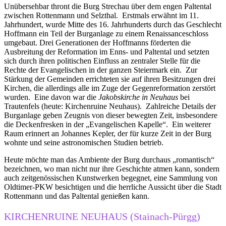
Unübersehbar thront die Burg Strechau über dem engen Paltental
zwischen Rottenmann und Selzthal. Erstmals erwähnt im 11.
Jahrhundert, wurde Mitte des 16. Jahrhunderts durch das Geschlecht
Hoffmann ein Teil der Burganlage zu einem Renaissanceschloss
umgebaut. Drei Generationen der Hoffmanns förderten die
Ausbreitung der Reformation im Enns- und Paltental und setzten
sich durch ihren politischen Einfluss an zentraler Stelle für die
Rechte der Evangelischen in der ganzen Steiermark ein. Zur
Stärkung der Gemeinden errichteten sie auf ihren Besitzungen drei
Kirchen, die allerdings alle im Zuge der Gegenreformation zerstört
wurden. Eine davon war die
Jakobskirche in Neuhaus
bei
Trautenfels (heute: Kirchenruine Neuhaus). Zahlreiche Details der
Burganlage geben Zeugnis von dieser bewegten Zeit, insbesondere
die Deckenfresken in der „Evangelischen Kapelle“. Ein weiterer
Raum erinnert an Johannes Kepler, der für kurze Zeit in der Burg
wohnte und seine astronomischen Studien betrieb.
Heute möchte man das Ambiente der Burg durchaus „romantisch“
bezeichnen, wo man nicht nur ihre Geschichte atmen kann, sondern
auch zeitgenössischen Kunstwerken begegnet, eine Sammlung von
Oldtimer-PKW besichtigen und die herrliche Aussicht über die Stadt
Rottenmann und das Paltental genießen kann.
KIRCHENRUINE NEUHAUS (Stainach-Pürgg)