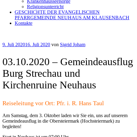
Krankenhausseelsorge
Religionsunterricht
GESCHICHTE DER EVANGELISCHEN
PFARRGEMEINDE NEUHAUS AM KLAUSENBACH
Kontakte
Veröffentlicht
9. Juli 2020
16. Juli 2020
von
Sigrid Joham
am
03.10.2020 – Gemeindeausflug
Burg Strechau und
Kirchenruine Neuhaus
Reiseleitung vor Ort: Pfr. i. R. Hans Taul
Am Samstag, dem 3. Oktober laden wir Sie ein, uns auf unserem
Gemeindeausflug in die Obersteiermark (Hochsteiermark) zu
begleiten!
Start in Neuhaus ist um 07:00 Uhr