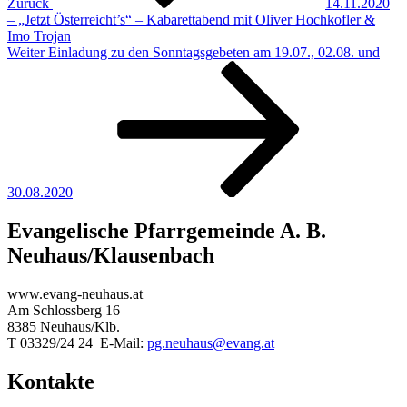
Zurück
14.11.2020
– „Jetzt Österreicht’s“ – Kabarettabend mit Oliver Hochkofler &
Imo Trojan
Nächster
Weiter
Einladung zu den Sonntagsgebeten am 19.07., 02.08. und
Beitrag
30.08.2020
Evangelische Pfarrgemeinde A. B.
Neuhaus/Klausenbach
www.evang-neuhaus.at
Am Schlossberg 16
8385 Neuhaus/Klb.
T 03329/24 24 E-Mail:
pg.neuhaus@evang.at
Kontakte