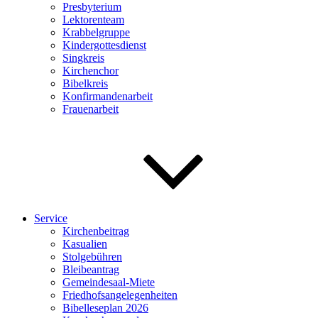
Presbyterium
Lektorenteam
Krabbelgruppe
Kindergottesdienst
Singkreis
Kirchenchor
Bibelkreis
Konfirmandenarbeit
Frauenarbeit
Service
Kirchenbeitrag
Kasualien
Stolgebühren
Bleibeantrag
Gemeindesaal-Miete
Friedhofsangelegenheiten
Bibelleseplan 2026