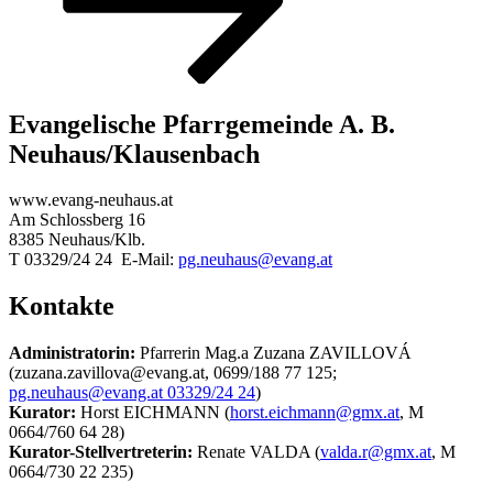
Evangelische Pfarrgemeinde A. B.
Neuhaus/Klausenbach
www.evang-neuhaus.at
Am Schlossberg 16
8385 Neuhaus/Klb.
T 03329/24 24 E-Mail:
pg.neuhaus@evang.at
Kontakte
Administratorin:
Pfarrerin Mag.a Zuzana ZAVILLOVÁ
(zuzana.zavillova@evang.at, 0699/188 77 125;
pg.neuhaus@evang.at 03329/24 24
)
Kurator:
Horst EICHMANN (
horst.eichmann@gmx.at
, M
0664/760 64 28)
Kurator-Stellvertreterin:
Renate VALDA (
valda.r@gmx.at
, M
0664/730 22 235)