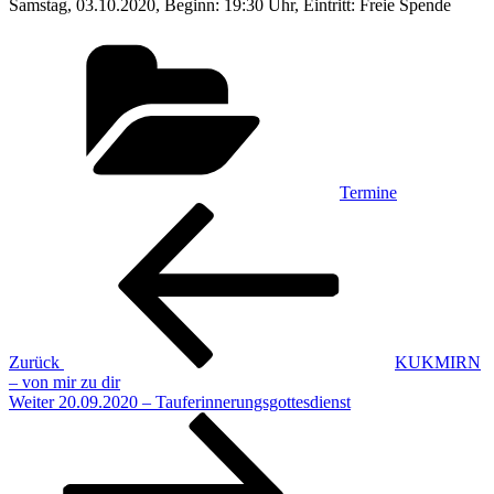
Samstag, 03.10.2020, Beginn: 19:30 Uhr, Eintritt: Freie Spende
Kategorien
Termine
Beitragsnavigation
Vorheriger
Beitrag
Zurück
KUKMIRN
– von mir zu dir
Nächster
Weiter
20.09.2020 – Tauferinnerungsgottesdienst
Beitrag