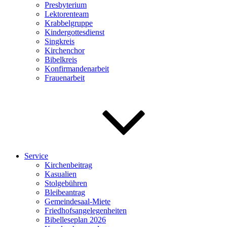
Presbyterium
Lektorenteam
Krabbelgruppe
Kindergottesdienst
Singkreis
Kirchenchor
Bibelkreis
Konfirmandenarbeit
Frauenarbeit
Service
Kirchenbeitrag
Kasualien
Stolgebühren
Bleibeantrag
Gemeindesaal-Miete
Friedhofsangelegenheiten
Bibelleseplan 2026