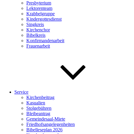
Presbyterium
Lektorenteam
Krabbelgruppe
Kindergottesdienst
Singkreis
Kirchenchor
Bibelkreis
Konfirmandenarbeit
Frauenarbeit
Service
Kirchenbeitrag
Kasualien
Stolgebühren
Bleibeantrag
Gemeindesaal-Miete
Friedhofsangelegenheiten
Bibelleseplan 2026