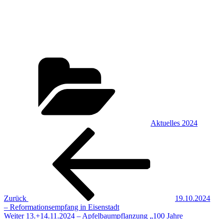
Kategorien
Aktuelles 2024
Beitragsnavigation
Vorheriger
Beitrag
Zurück
19.10.2024
– Reformationsempfang in Eisenstadt
Nächster
Weiter
13.+14.11.2024 – Apfelbaumpflanzung „100 Jahre