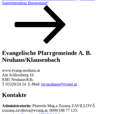
Beitrag
Superintendenz Burgenland“
Evangelische Pfarrgemeinde A. B.
Neuhaus/Klausenbach
www.evang-neuhaus.at
Am Schlossberg 16
8385 Neuhaus/Klb.
T 03329/24 24 E-Mail:
pg.neuhaus@evang.at
Kontakte
Administratorin:
Pfarrerin Mag.a Zuzana ZAVILLOVÁ
(zuzana.zavillova@evang.at, 0699/188 77 125;