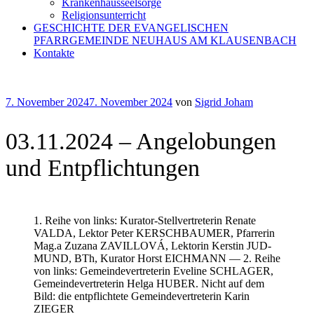
Krankenhausseelsorge
Religionsunterricht
GESCHICHTE DER EVANGELISCHEN
PFARRGEMEINDE NEUHAUS AM KLAUSENBACH
Kontakte
Veröffentlicht
7. November 2024
7. November 2024
von
Sigrid Joham
am
03.11.2024 – Angelobungen
und Entpflichtungen
1. Reihe von links: Kurator-Stellvertreterin Renate
VALDA, Lektor Peter KERSCHBAUMER, Pfarrerin
Mag.a Zuzana ZAVILLOVÁ, Lektorin Kerstin JUD-
MUND, BTh, Kurator Horst EICHMANN — 2. Reihe
von links: Gemeindevertreterin Eveline SCHLAGER,
Gemeindevertreterin Helga HUBER. Nicht auf dem
Bild: die entpflichtete Gemeindevertreterin Karin
ZIEGER