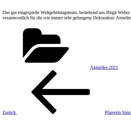
Das gut eingespielte Weltgebetstagsteam, bestehend aus Birgit Weber 
verantwortlich für die wie immer sehr gelungene Dekoration: Anneli
Kategorien
Aktuelles 2021
Beitragsnavigation
Vorheriger
Beitrag
Zurück
Pfarrerin Simo
Nächster
Beitrag