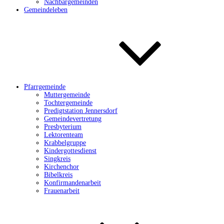
Nachbargemeinden
Gemeindeleben
Pfarrgemeinde
Muttergemeinde
Tochtergemeinde
Predigtstation Jennersdorf
Gemeindevertretung
Presbyterium
Lektorenteam
Krabbelgruppe
Kindergottesdienst
Singkreis
Kirchenchor
Bibelkreis
Konfirmandenarbeit
Frauenarbeit