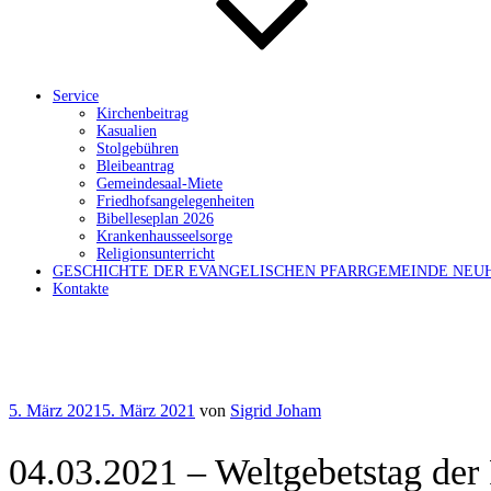
Service
Kirchenbeitrag
Kasualien
Stolgebühren
Bleibeantrag
Gemeindesaal-Miete
Friedhofsangelegenheiten
Bibelleseplan 2026
Krankenhausseelsorge
Religionsunterricht
GESCHICHTE DER EVANGELISCHEN PFARRGEMEINDE NEU
Kontakte
Veröffentlicht
5. März 2021
5. März 2021
von
Sigrid Joham
am
04.03.2021 – Weltgebetstag der