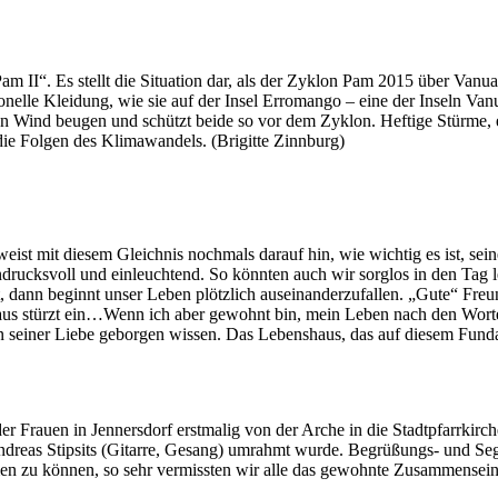
am II“. Es stellt die Situation dar, als der Zyklon Pam 2015 über Vanuat
tionelle Kleidung, wie sie auf der Insel Erromango – eine der Inseln Va
n Wind beugen und schützt beide so vor dem Zyklon. Heftige Stürme, e
die Folgen des Klimawandels. (Brigitte Zinnburg)
weist mit diesem Gleichnis nochmals darauf hin, wie wichtig es ist, se
eindrucksvoll und einleuchtend. So könnten auch wir sorglos in den Ta
bt, dann beginnt unser Leben plötzlich auseinanderzufallen. „Gute“ Fre
aus stürzt ein…Wenn ich aber gewohnt bin, mein Leben nach den Worte
in seiner Liebe geborgen wissen. Das Lebenshaus, das auf diesem Fund
r Frauen in Jennersdorf erstmalig von der Arche in die Stadtpfarrkirc
dreas Stipsits (Gitarre, Gesang) umrahmt wurde. Begrüßungs- und Seg
 zu können, so sehr vermissten wir alle das gewohnte Zusammensein d