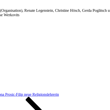
(Organisation), Renate Legenstein, Christine Hösch, Gerda Poglitsch u
ese Werkovits
na Prosic-Filip neue Religionslehrerin