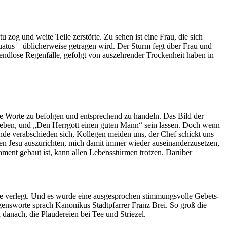
u zog und weite Teile zerstörte. Zu sehen ist eine Frau, die sich
nuatus – üblicherweise getragen wird. Der Sturm fegt über Frau und
ndlose Regenfälle, gefolgt von auszehrender Trockenheit haben in
ine Worte zu befolgen und entsprechend zu handeln. Das Bild der
g leben, und „Den Herrgott einen guten Mann“ sein lassen. Doch wenn
unde verabschieden sich, Kollegen meiden uns, der Chef schickt uns
n Jesu auszurichten, mich damit immer wieder auseinanderzusetzen,
ament gebaut ist, kann allen Lebensstürmen trotzen. Darüber
he verlegt. Und es wurde eine ausgesprochen stimmungsvolle Gebets-
ensworte sprach Kanonikus Stadtpfarrer Franz Brei. So groß die
anach, die Plaudereien bei Tee und Striezel.