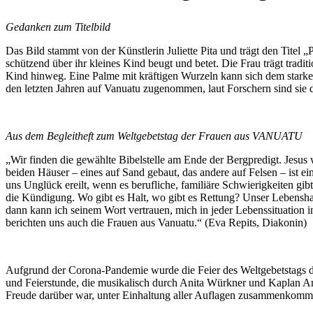
Gedanken zum Titelbild
Das Bild stammt von der Künstlerin Juliette Pita und trägt den Titel „P
schützend über ihr kleines Kind beugt und betet. Die Frau trägt tradi
Kind hinweg. Eine Palme mit kräftigen Wurzeln kann sich dem starke
den letzten Jahren auf Vanuatu zugenommen, laut Forschern sind sie 
Aus dem Begleitheft zum Weltgebetstag der Frauen aus VANUATU
„Wir finden die gewählte Bibelstelle am Ende der Bergpredigt. Jesus 
beiden Häuser – eines auf Sand gebaut, das andere auf Felsen – ist 
uns Unglück ereilt, wenn es berufliche, familiäre Schwierigkeiten gi
die Kündigung. Wo gibt es Halt, wo gibt es Rettung? Unser Lebensh
dann kann ich seinem Wort vertrauen, mich in jeder Lebenssituation 
berichten uns auch die Frauen aus Vanuatu.“ (Eva Repits, Diakonin)
Aufgrund der Corona-Pandemie wurde die Feier des Weltgebetstags de
und Feierstunde, die musikalisch durch Anita Würkner und Kaplan An
Freude darüber war, unter Einhaltung aller Auflagen zusammenkommen