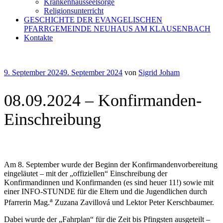
Krankenhausseelsorge
Religionsunterricht
GESCHICHTE DER EVANGELISCHEN
PFARRGEMEINDE NEUHAUS AM KLAUSENBACH
Kontakte
Veröffentlicht
9. September 2024
9. September 2024
von
Sigrid Joham
am
08.09.2024 – Konfirmanden-
Einschreibung
Am 8. September wurde der Beginn der Konfirmandenvorbereitung
eingeläutet – mit der „offiziellen“ Einschreibung der
Konfirmandinnen und Konfirmanden (es sind heuer 11!) sowie mit
einer INFO-STUNDE für die Eltern und die Jugendlichen durch
a
Pfarrerin Mag.
Zuzana Zavillová und Lektor Peter Kerschbaumer.
Dabei wurde der „Fahrplan“ für die Zeit bis Pfingsten ausgeteilt –