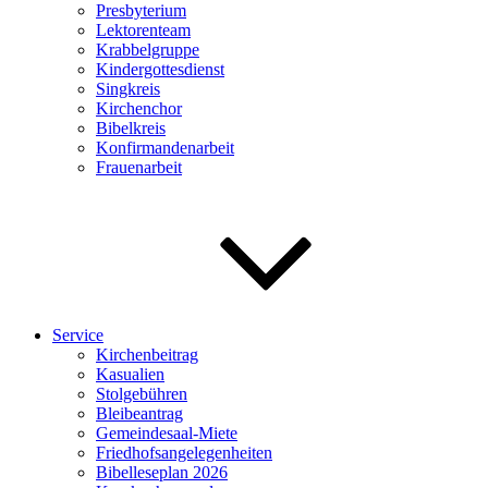
Presbyterium
Lektorenteam
Krabbelgruppe
Kindergottesdienst
Singkreis
Kirchenchor
Bibelkreis
Konfirmandenarbeit
Frauenarbeit
Service
Kirchenbeitrag
Kasualien
Stolgebühren
Bleibeantrag
Gemeindesaal-Miete
Friedhofsangelegenheiten
Bibelleseplan 2026