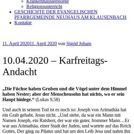
Krankenhausseelsorge
Religionsunterricht
GESCHICHTE DER EVANGELISCHEN
PFARRGEMEINDE NEUHAUS AM KLAUSENBACH
Kontakte
Veröffentlicht
11. April 2020
11. April 2020
von
Sigrid Joham
am
10.04.2020 – Karfreitags-
Andacht
„Die Füchse haben Gruben und die Vögel unter dem Himmel
haben Nester; aber der Menschensohn hat nichts, wo er sein
Haupt hinlege.“
(Lukas 9,58)
Und auch in seinem Tod ist es noch so: Joseph von Arimathäa hat
ein Grab gehabt, Jesus nicht. „Und siehe, da war ein Mann mit
Namen Joseph, ein Ratsherr, der war ein guter, frommer Mann…Er
war aus Arimathäa, einer Stadt der Juden, und wartete auf das Reich
Gottes. Der ging zu Pilatus und bat um den Leib Jesu und nahm ihn