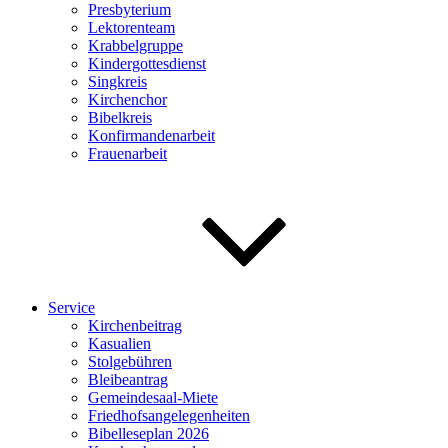
Presbyterium
Lektorenteam
Krabbelgruppe
Kindergottesdienst
Singkreis
Kirchenchor
Bibelkreis
Konfirmandenarbeit
Frauenarbeit
Service
Kirchenbeitrag
Kasualien
Stolgebühren
Bleibeantrag
Gemeindesaal-Miete
Friedhofsangelegenheiten
Bibelleseplan 2026