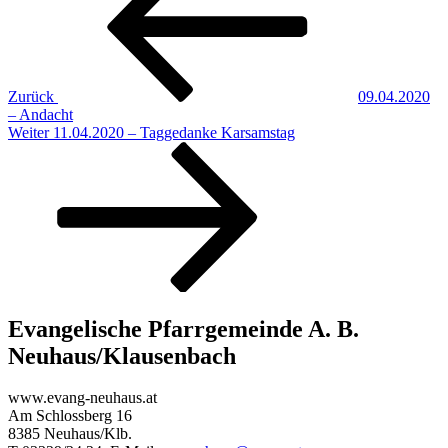
Zurück
09.04.2020
– Andacht
Nächster
Weiter
11.04.2020 – Taggedanke Karsamstag
Beitrag
Evangelische Pfarrgemeinde A. B.
Neuhaus/Klausenbach
www.evang-neuhaus.at
Am Schlossberg 16
8385 Neuhaus/Klb.