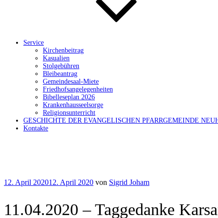
Service
Kirchenbeitrag
Kasualien
Stolgebühren
Bleibeantrag
Gemeindesaal-Miete
Friedhofsangelegenheiten
Bibelleseplan 2026
Krankenhausseelsorge
Religionsunterricht
GESCHICHTE DER EVANGELISCHEN PFARRGEMEINDE NEU
Kontakte
Veröffentlicht
12. April 2020
12. April 2020
von
Sigrid Joham
am
11.04.2020 – Taggedanke Kars