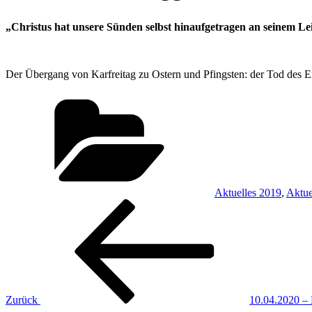
„Christus hat unsere Sünden selbst hinaufgetragen an seinem Lei
Der Übergang von Karfreitag zu Ostern und Pfingsten: der Tod des Ein
Kategorien
Aktuelles 2019
,
Aktue
Beitragsnavigation
Vorheriger
Beitrag
Zurück
10.04.2020 – 
Nächster