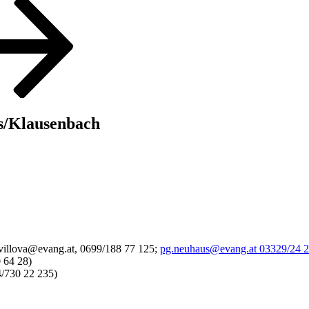
s/Klausenbach
illova@evang.at, 0699/188 77 125;
pg.neuhaus@evang.at 03329/24 
 64 28)
/730 22 235)