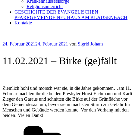
Krankenhausseelsorge
Religionsunterricht
GESCHICHTE DER EVANGELISCHEN
PFARRGEMEINDE NEUHAUS AM KLAUSENBACH
Kontakte
Veröffentlicht
24. Februar 2021
24. Februar 2021
von
Sigrid Joham
am
11.02.2021 – Birke (ge)fällt
Ziemlich hohl und morsch war sie, in die Jahre gekommen…am 11.
Februar machten ihr die beiden Presbyter Horst Eichmann und Karli
Zieger den Garaus und schnitten die Birke auf der Grünfläche vor
dem Gemeindesaal um, bevor sie im nächsten Sturm zur Gefahr für
Menschen und Gebäude werden konnte. Vor den Vorhang mit den
beiden! Vielen Dank!
Kategorien