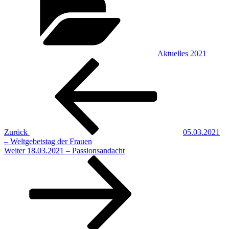
Aktuelles 2021
Beitragsnavigation
Vorheriger
Beitrag
Zurück
05.03.2021
– Weltgebetstag der Frauen
Nächster
Weiter
18.03.2021 – Passionsandacht
Beitrag