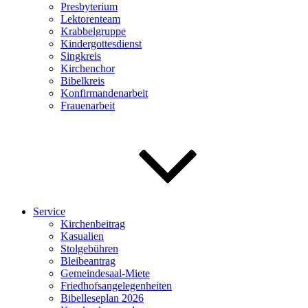
Presbyterium
Lektorenteam
Krabbelgruppe
Kindergottesdienst
Singkreis
Kirchenchor
Bibelkreis
Konfirmandenarbeit
Frauenarbeit
Service
Kirchenbeitrag
Kasualien
Stolgebühren
Bleibeantrag
Gemeindesaal-Miete
Friedhofsangelegenheiten
Bibelleseplan 2026