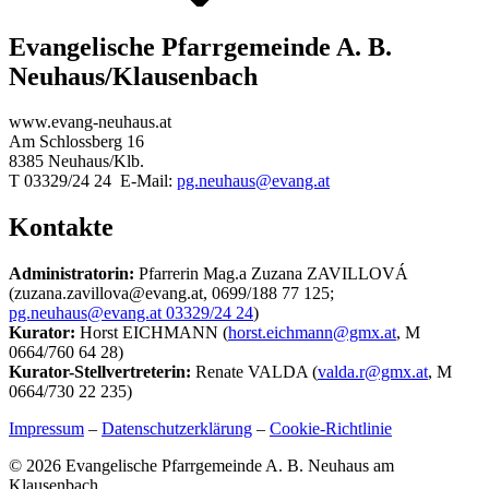
Evangelische Pfarrgemeinde A. B.
Neuhaus/Klausenbach
www.evang-neuhaus.at
Am Schlossberg 16
8385 Neuhaus/Klb.
T 03329/24 24 E-Mail:
pg.neuhaus@evang.at
Kontakte
Administratorin:
Pfarrerin Mag.a Zuzana ZAVILLOVÁ
(zuzana.zavillova@evang.at, 0699/188 77 125;
pg.neuhaus@evang.at 03329/24 24
)
Kurator:
Horst EICHMANN (
horst.eichmann@gmx.at
, M
0664/760 64 28)
Kurator-Stellvertreterin:
Renate VALDA (
valda.r@gmx.at
, M
0664/730 22 235)
Impressum
–
Datenschutzerklärung
–
Cookie-Richtlinie
© 2026 Evangelische Pfarrgemeinde A. B. Neuhaus am
Klausenbach