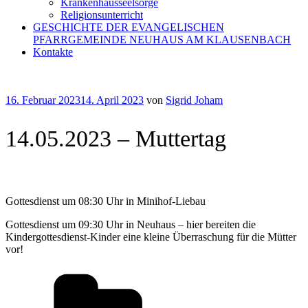
Krankenhausseelsorge
Religionsunterricht
GESCHICHTE DER EVANGELISCHEN
PFARRGEMEINDE NEUHAUS AM KLAUSENBACH
Kontakte
Veröffentlicht
16. Februar 2023
14. April 2023
von
Sigrid Joham
am
14.05.2023 – Muttertag
Gottesdienst um 08:30 Uhr in Minihof-Liebau
Gottesdienst um 09:30 Uhr in Neuhaus – hier bereiten die
Kindergottesdienst-Kinder eine kleine Überraschung für die Mütter
vor!
Kategorien