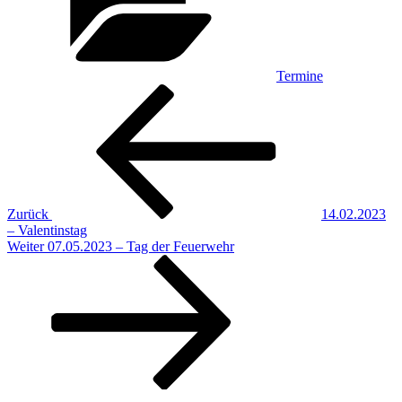
Termine
Beitragsnavigation
Vorheriger
Beitrag
Zurück
14.02.2023
– Valentinstag
Nächster
Weiter
07.05.2023 – Tag der Feuerwehr
Beitrag