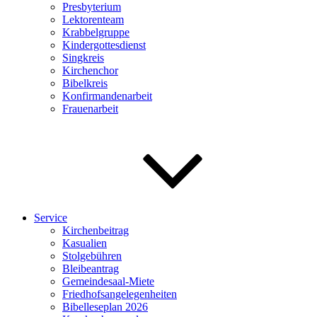
Presbyterium
Lektorenteam
Krabbelgruppe
Kindergottesdienst
Singkreis
Kirchenchor
Bibelkreis
Konfirmandenarbeit
Frauenarbeit
Service
Kirchenbeitrag
Kasualien
Stolgebühren
Bleibeantrag
Gemeindesaal-Miete
Friedhofsangelegenheiten
Bibelleseplan 2026