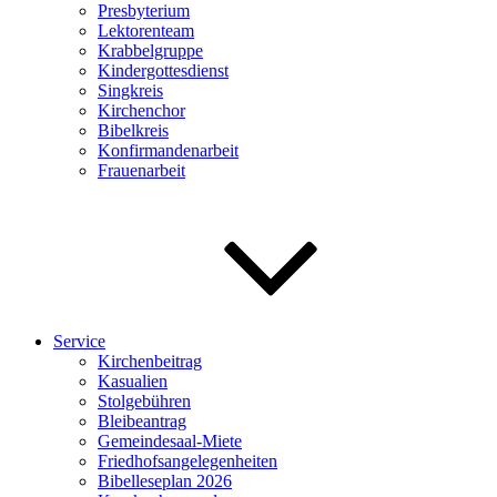
Presbyterium
Lektorenteam
Krabbelgruppe
Kindergottesdienst
Singkreis
Kirchenchor
Bibelkreis
Konfirmandenarbeit
Frauenarbeit
Service
Kirchenbeitrag
Kasualien
Stolgebühren
Bleibeantrag
Gemeindesaal-Miete
Friedhofsangelegenheiten
Bibelleseplan 2026