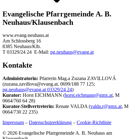
Evangelische Pfarrgemeinde A. B.
Neuhaus/Klausenbach
www.evang-neuhaus.at
Am Schlossberg 16
8385 Neuhaus/Klb.
T 03329/24 24 E-Mail:
pg.neuhaus@evang.at
Kontakte
Administratorin:
Pfarrerin Mag.a Zuzana ZAVILLOVÁ
(zuzana.zavillova@evang.at, 0699/188 77 125;
pg.neuhaus@evang.at 03329/24 24
)
Kurator:
Horst EICHMANN (
horst.eichmann@gmx.at
, M
0664/760 64 28)
Kurator-Stellvertreterin:
Renate VALDA (
valda.r@gmx.at
, M
0664/730 22 235)
Impressum
–
Datenschutzerklärung
–
Cookie-Richtlinie
© 2026 Evangelische Pfarrgemeinde A. B. Neuhaus am
Klausenbach