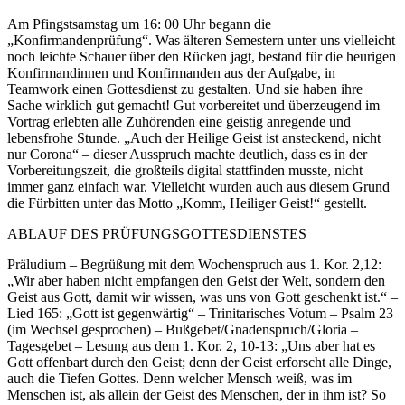
Am Pfingstsamstag um 16: 00 Uhr begann die
„Konfirmandenprüfung“. Was älteren Semestern unter uns vielleicht
noch leichte Schauer über den Rücken jagt, bestand für die heurigen
Konfirmandinnen und Konfirmanden aus der Aufgabe, in
Teamwork einen Gottesdienst zu gestalten. Und sie haben ihre
Sache wirklich gut gemacht! Gut vorbereitet und überzeugend im
Vortrag erlebten alle Zuhörenden eine geistig anregende und
lebensfrohe Stunde. „Auch der Heilige Geist ist ansteckend, nicht
nur Corona“ – dieser Ausspruch machte deutlich, dass es in der
Vorbereitungszeit, die großteils digital stattfinden musste, nicht
immer ganz einfach war. Vielleicht wurden auch aus diesem Grund
die Fürbitten unter das Motto „Komm, Heiliger Geist!“ gestellt.
ABLAUF DES PRÜFUNGSGOTTESDIENSTES
Präludium – Begrüßung mit dem Wochenspruch aus 1. Kor. 2,12:
„Wir aber haben nicht empfangen den Geist der Welt, sondern den
Geist aus Gott, damit wir wissen, was uns von Gott geschenkt ist.“ –
Lied 165: „Gott ist gegenwärtig“ – Trinitarisches Votum – Psalm 23
(im Wechsel gesprochen) – Bußgebet/Gnadenspruch/Gloria –
Tagesgebet – Lesung aus dem 1. Kor. 2, 10-13: „Uns aber hat es
Gott offenbart durch den Geist; denn der Geist erforscht alle Dinge,
auch die Tiefen Gottes. Denn welcher Mensch weiß, was im
Menschen ist, als allein der Geist des Menschen, der in ihm ist? So