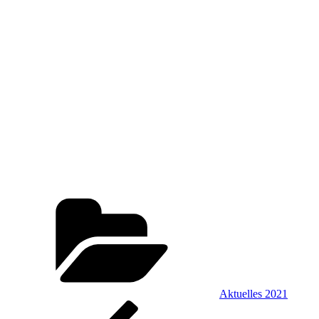
Kategorien
Aktuelles 2021
Beitragsnavigation
Vorheriger
Beitrag