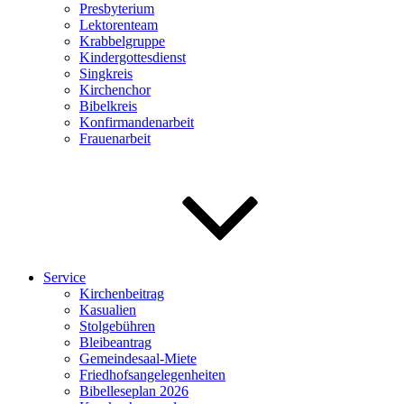
Presbyterium
Lektorenteam
Krabbelgruppe
Kindergottesdienst
Singkreis
Kirchenchor
Bibelkreis
Konfirmandenarbeit
Frauenarbeit
Service
Kirchenbeitrag
Kasualien
Stolgebühren
Bleibeantrag
Gemeindesaal-Miete
Friedhofsangelegenheiten
Bibelleseplan 2026