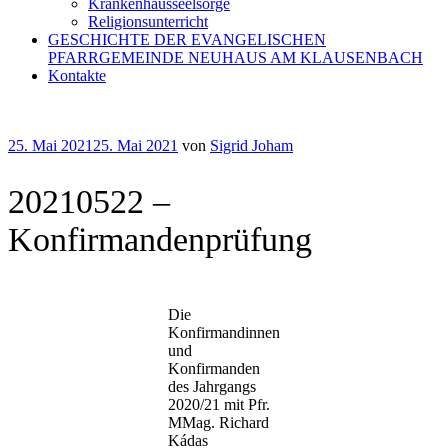
Krankenhausseelsorge
Religionsunterricht
GESCHICHTE DER EVANGELISCHEN
PFARRGEMEINDE NEUHAUS AM KLAUSENBACH
Kontakte
Veröffentlicht
25. Mai 2021
25. Mai 2021
von
Sigrid Joham
am
20210522 –
Konfirmandenprüfung
Die
Konfirmandinnen
und
Konfirmanden
des Jahrgangs
2020/21 mit Pfr.
MMag. Richard
Kádas