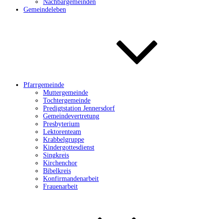
Nachbargemeinden
Gemeindeleben
Pfarrgemeinde
Muttergemeinde
Tochtergemeinde
Predigtstation Jennersdorf
Gemeindevertretung
Presbyterium
Lektorenteam
Krabbelgruppe
Kindergottesdienst
Singkreis
Kirchenchor
Bibelkreis
Konfirmandenarbeit
Frauenarbeit