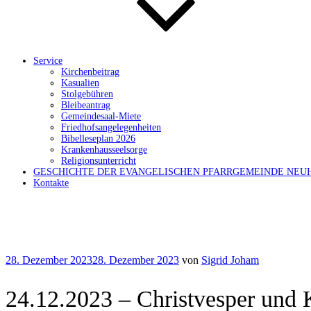
Service
Kirchenbeitrag
Kasualien
Stolgebühren
Bleibeantrag
Gemeindesaal-Miete
Friedhofsangelegenheiten
Bibelleseplan 2026
Krankenhausseelsorge
Religionsunterricht
GESCHICHTE DER EVANGELISCHEN PFARRGEMEINDE NEU
Kontakte
Veröffentlicht
28. Dezember 2023
28. Dezember 2023
von
Sigrid Joham
am
24.12.2023 – Christvesper und 