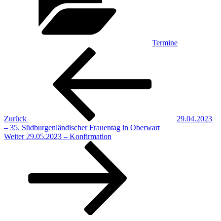
Termine
Beitragsnavigation
Vorheriger
Beitrag
Zurück
29.04.2023
– 35. Südburgenländischer Frauentag in Oberwart
Nächster
Weiter
29.05.2023 – Konfirmation
Beitrag