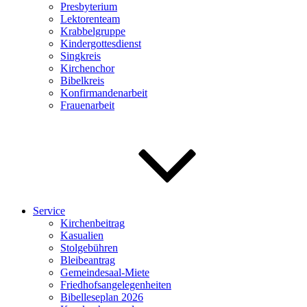
Presbyterium
Lektorenteam
Krabbelgruppe
Kindergottesdienst
Singkreis
Kirchenchor
Bibelkreis
Konfirmandenarbeit
Frauenarbeit
Service
Kirchenbeitrag
Kasualien
Stolgebühren
Bleibeantrag
Gemeindesaal-Miete
Friedhofsangelegenheiten
Bibelleseplan 2026