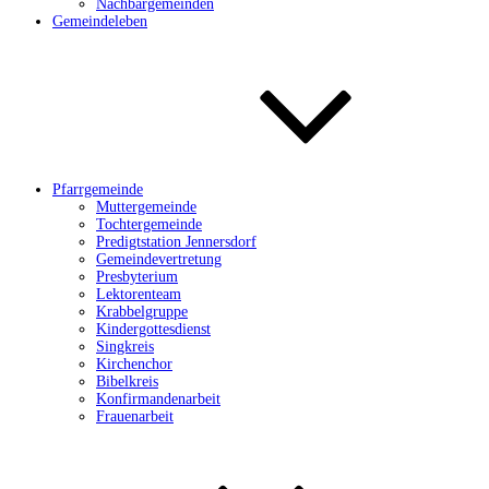
Nachbargemeinden
Gemeindeleben
Pfarrgemeinde
Muttergemeinde
Tochtergemeinde
Predigtstation Jennersdorf
Gemeindevertretung
Presbyterium
Lektorenteam
Krabbelgruppe
Kindergottesdienst
Singkreis
Kirchenchor
Bibelkreis
Konfirmandenarbeit
Frauenarbeit