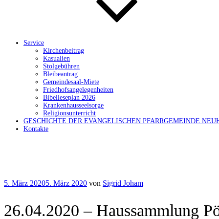
Service
Kirchenbeitrag
Kasualien
Stolgebühren
Bleibeantrag
Gemeindesaal-Miete
Friedhofsangelegenheiten
Bibelleseplan 2026
Krankenhausseelsorge
Religionsunterricht
GESCHICHTE DER EVANGELISCHEN PFARRGEMEINDE NEU
Kontakte
Veröffentlicht
5. März 2020
5. März 2020
von
Sigrid Joham
am
26.04.2020 – Haussammlung Pöt