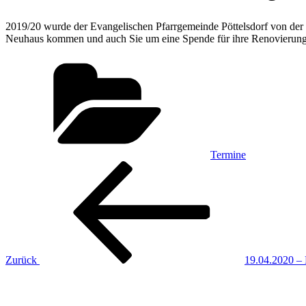
2019/20 wurde der Evangelischen Pfarrgemeinde Pöttelsdorf von der
Neuhaus kommen und auch Sie um eine Spende für ihre Renovierungsv
Kategorien
Termine
Beitragsnavigation
Vorheriger
Beitrag
Zurück
19.04.2020 – 
Nächster
Beitrag