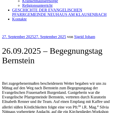
Krankenhausseelsorge
Religionsunterricht
GESCHICHTE DER EVANGELISCHEN
PFARRGEMEINDE NEUHAUS AM KLAUSENBACH
Kontakte
Veröffentlicht
27. September 2025
27. September 2025
von
Sigrid Joham
am
26.09.2025 – Begegnungstag
Bernstein
Bei zugegebenermaßen bescheidenem Wetter begaben wir uns zu
Mittag auf den Weg nach Bernstein zum Begegnungstag der
Evangelischen Frauenarbeit Burgenland. Gastgeberin war die
Evangelische Pfarrgemeinde Bernstein, vertreten durch Kuratorin
Elisabeth Renner und ihr Team. Auf einen Empfang mit Kaffee und
in
a
allerlei süßen Köstlichkeiten folgte eine von Pfr.
i.R. Mag.
Silvia
Nittnaus vorbereitete Andacht, auf die ein Kirchenlieder-Workshop