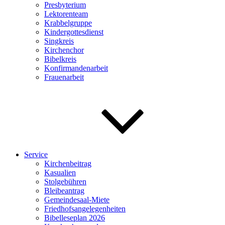
Presbyterium
Lektorenteam
Krabbelgruppe
Kindergottesdienst
Singkreis
Kirchenchor
Bibelkreis
Konfirmandenarbeit
Frauenarbeit
Service
Kirchenbeitrag
Kasualien
Stolgebühren
Bleibeantrag
Gemeindesaal-Miete
Friedhofsangelegenheiten
Bibelleseplan 2026