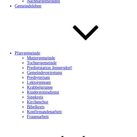
Nachbargemeinden
Gemeindeleben
Pfarrgemeinde
Muttergemeinde
Tochtergemeinde
Predigtstation Jennersdorf
Gemeindevertretung
Presbyterium
Lektorenteam
Krabbelgruppe
Kindergottesdienst
Singkreis
Kirchenchor
Bibelkreis
Konfirmandenarbeit
Frauenarbeit