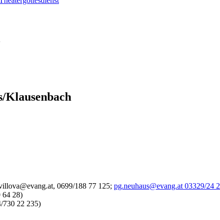
Theatergottesdienst
s/Klausenbach
illova@evang.at, 0699/188 77 125;
pg.neuhaus@evang.at 03329/24 
 64 28)
/730 22 235)