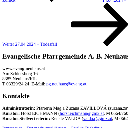
Zurück
14.04.2024 – 
Nächster
Beitrag
Weiter
27.04.2024 – Todesfall
Evangelische Pfarrgemeinde A. B. Neuhau
www.evang-neuhaus.at
Am Schlossberg 16
8385 Neuhaus/Klb.
T 03329/24 24 E-Mail:
pg.neuhaus@evang.at
Kontakte
Administratorin:
Pfarrerin Mag.a Zuzana ZAVILLOVÁ (zuzana.zav
Kurator:
Horst EICHMANN (
horst.eichmann@gmx.at
, M 0664/760
Kurator-Stellvertreterin:
Renate VALDA (
valda.r@gmx.at
, M 0664