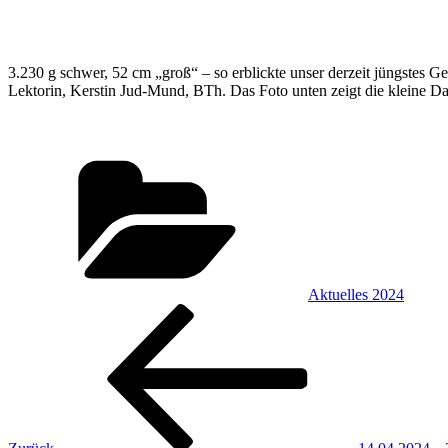
3.230 g schwer, 52 cm „groß“ – so erblickte unser derzeit jüngstes 
Lektorin, Kerstin Jud-Mund, BTh. Das Foto unten zeigt die kleine D
Kategorien
Aktuelles 2024
Beitragsnavigation
Vorheriger
Beitrag