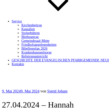
Service
Kirchenbeitrag
Kasualien
Stolgebühren
Bleibeantrag
Gemeindesaal-Miete
Friedhofsangelegenheiten
Bibelleseplan 2026
Krankenhausseelsorge
Religionsunterricht
GESCHICHTE DER EVANGELISCHEN PFARRGEMEINDE NEU
Kontakte
Veröffentlicht
9. Mai 2024
9. Mai 2024
von
Sigrid Joham
am
27.04.2024 – Hannah