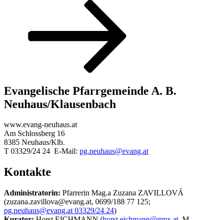
Beitrag
Evangelische Pfarrgemeinde A. B.
Neuhaus/Klausenbach
www.evang-neuhaus.at
Am Schlossberg 16
8385 Neuhaus/Klb.
T 03329/24 24 E-Mail:
pg.neuhaus@evang.at
Kontakte
Administratorin:
Pfarrerin Mag.a Zuzana ZAVILLOVÁ
(zuzana.zavillova@evang.at, 0699/188 77 125;
pg.neuhaus@evang.at 03329/24 24
)
Kurator:
Horst EICHMANN (
horst.eichmann@gmx.at
, M