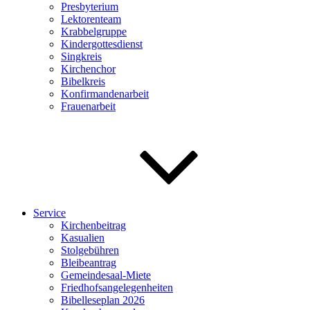
Presbyterium
Lektorenteam
Krabbelgruppe
Kindergottesdienst
Singkreis
Kirchenchor
Bibelkreis
Konfirmandenarbeit
Frauenarbeit
Service
Kirchenbeitrag
Kasualien
Stolgebühren
Bleibeantrag
Gemeindesaal-Miete
Friedhofsangelegenheiten
Bibelleseplan 2026