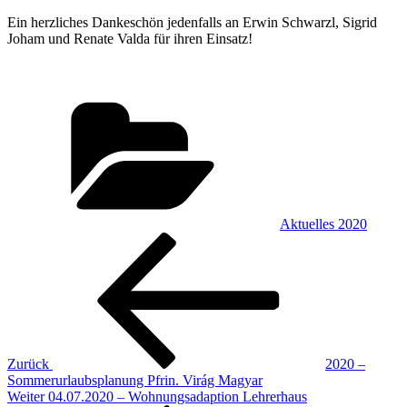
Ein herzliches Dankeschön jedenfalls an Erwin Schwarzl, Sigrid
Joham und Renate Valda für ihren Einsatz!
Kategorien
Aktuelles 2020
Beitragsnavigation
Vorheriger
Beitrag
Zurück
2020 –
Sommerurlaubsplanung Pfrin. Virág Magyar
Nächster
Weiter
04.07.2020 – Wohnungsadaption Lehrerhaus