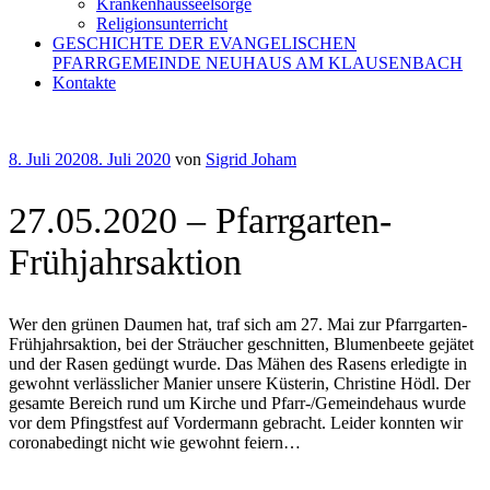
Krankenhausseelsorge
Religionsunterricht
GESCHICHTE DER EVANGELISCHEN
PFARRGEMEINDE NEUHAUS AM KLAUSENBACH
Kontakte
Veröffentlicht
8. Juli 2020
8. Juli 2020
von
Sigrid Joham
am
27.05.2020 – Pfarrgarten-
Frühjahrsaktion
Wer den grünen Daumen hat, traf sich am 27. Mai zur Pfarrgarten-
Frühjahrsaktion, bei der Sträucher geschnitten, Blumenbeete gejätet
und der Rasen gedüngt wurde. Das Mähen des Rasens erledigte in
gewohnt verlässlicher Manier unsere Küsterin, Christine Hödl. Der
gesamte Bereich rund um Kirche und Pfarr-/Gemeindehaus wurde
vor dem Pfingstfest auf Vordermann gebracht. Leider konnten wir
coronabedingt nicht wie gewohnt feiern…