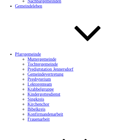
Nachbargemeinden
Gemeindeleben
Pfarrgemeinde
Muttergemeinde
Tochtergemeinde
Predigtstation Jennersdorf
Gemeindevertretung
Presbyterium
Lektorenteam
Krabbelgruppe
Kindergottesdienst
Singkreis
Kirchenchor
Bibelkreis
Konfirmandenarbeit
Frauenarbeit