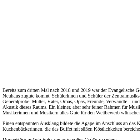
Bereits zum dritten Mal nach 2018 und 2019 war der Evangelische Ge
Neuhaus zugute kommt. Schülerinnen und Schüler der Zentralmusiksch
Generalprobe. Mütter, Väter, Omas, Opas, Freunde, Verwandte – und 
Akustik dieses Raums. Ein kleiner, aber sehr feiner Rahmen für Mus
Musikerinnen und Musikern alles Gute für den Wettbewerb wünsche
Einen entspannten Ausklang bildete die Agape im Anschluss an das 
Kuchenbäckerinnen, die das Buffet mit süßen Köstlichkeiten bereicher
Doppelklick auf ein Foto, um es in voller Größe zu sehen: