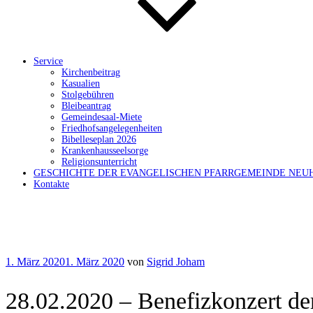
Service
Kirchenbeitrag
Kasualien
Stolgebühren
Bleibeantrag
Gemeindesaal-Miete
Friedhofsangelegenheiten
Bibelleseplan 2026
Krankenhausseelsorge
Religionsunterricht
GESCHICHTE DER EVANGELISCHEN PFARRGEMEINDE NEU
Kontakte
Veröffentlicht
1. März 2020
1. März 2020
von
Sigrid Joham
am
28.02.2020 – Benefizkonzert de