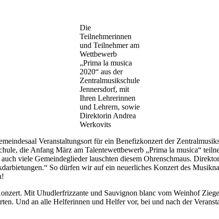
Die
Teilnehmerinnen
und Teilnehmer am
Wettbewerb
„Prima la musica
2020“ aus der
Zentralmusikschule
Jennersdorf, mit
Ihren Lehrerinnen
und Lehrern, sowie
Direktorin Andrea
Werkovits
meindesaal Veranstaltungsort für ein Benefizkonzert der Zentralmusik
ule, die Anfang März am Talentewettbewerb „Prima la musica“ teilneh
auch viele Gemeindeglieder lauschten diesem Ohrenschmaus. Direktori
ikdarbietungen.“ So dürfen wir auf ein neuerliches Konzert des Musikn
n!
Konzert. Mit Uhudlerfrizzante und Sauvignon blanc vom Weinhof Ziege
ten. Und an alle Helferinnen und Helfer vor, bei und nach der Veranst