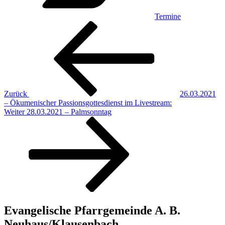
Termine
Beitragsnavigation
Vorheriger
Beitrag
Zurück
26.03.2021
– Ökumenischer Passionsgottesdienst im Livestream:
Nächster
Weiter
28.03.2021 – Palmsonntag
Beitrag
Evangelische Pfarrgemeinde A. B.
Neuhaus/Klausenbach