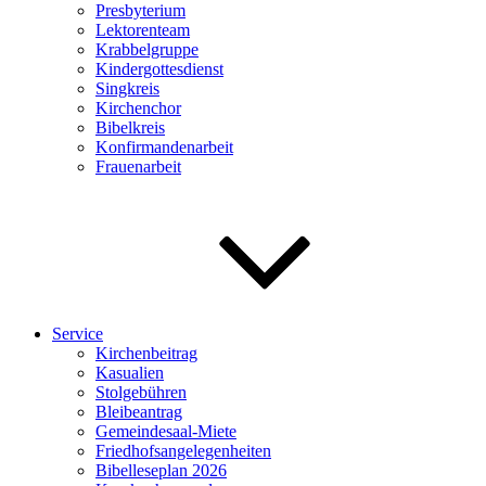
Presbyterium
Lektorenteam
Krabbelgruppe
Kindergottesdienst
Singkreis
Kirchenchor
Bibelkreis
Konfirmandenarbeit
Frauenarbeit
Service
Kirchenbeitrag
Kasualien
Stolgebühren
Bleibeantrag
Gemeindesaal-Miete
Friedhofsangelegenheiten
Bibelleseplan 2026