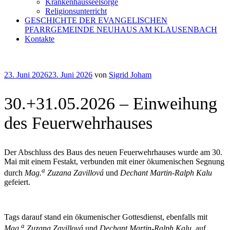
Krankenhausseelsorge
Religionsunterricht
GESCHICHTE DER EVANGELISCHEN
PFARRGEMEINDE NEUHAUS AM KLAUSENBACH
Kontakte
Veröffentlicht
23. Juni 2026
23. Juni 2026
von
Sigrid Joham
am
30.+31.05.2026 – Einweihung
des Feuerwehrhauses
Der Abschluss des Baus des neuen Feuerwehrhauses wurde am 30.
Mai mit einem Festakt, verbunden mit einer ökumenischen Segnung
a
durch
Mag.
Zuzana Zavillová
und
Dechant Martin-Ralph Kalu
gefeiert.
Tags darauf stand ein ökumenischer Gottesdienst, ebenfalls mit
a
Mag.
Zuzana Zavillová
und
Dechant Martin-Ralph Kalu
, auf