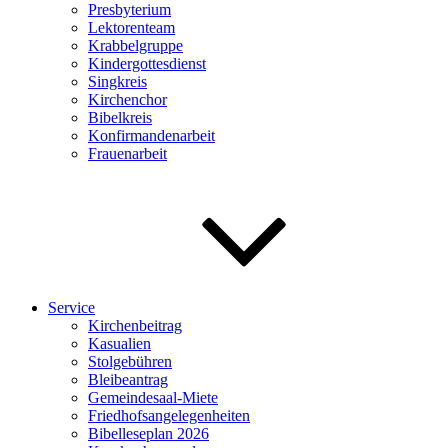
Presbyterium
Lektorenteam
Krabbelgruppe
Kindergottesdienst
Singkreis
Kirchenchor
Bibelkreis
Konfirmandenarbeit
Frauenarbeit
Service
Kirchenbeitrag
Kasualien
Stolgebühren
Bleibeantrag
Gemeindesaal-Miete
Friedhofsangelegenheiten
Bibelleseplan 2026