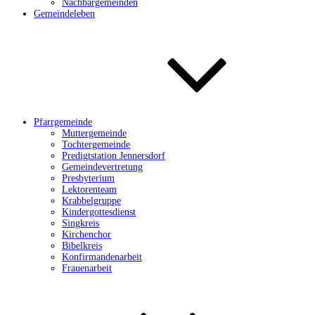
Nachbargemeinden
Gemeindeleben
Pfarrgemeinde
Muttergemeinde
Tochtergemeinde
Predigtstation Jennersdorf
Gemeindevertretung
Presbyterium
Lektorenteam
Krabbelgruppe
Kindergottesdienst
Singkreis
Kirchenchor
Bibelkreis
Konfirmandenarbeit
Frauenarbeit