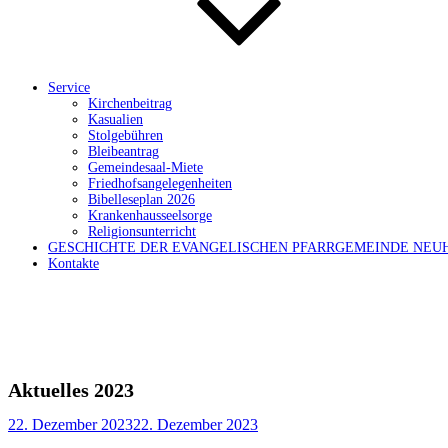
Service
Kirchenbeitrag
Kasualien
Stolgebühren
Bleibeantrag
Gemeindesaal-Miete
Friedhofsangelegenheiten
Bibelleseplan 2026
Krankenhausseelsorge
Religionsunterricht
GESCHICHTE DER EVANGELISCHEN PFARRGEMEINDE NEU
Kontakte
Aktuelles 2023
Veröffentlicht
22. Dezember 2023
22. Dezember 2023
am