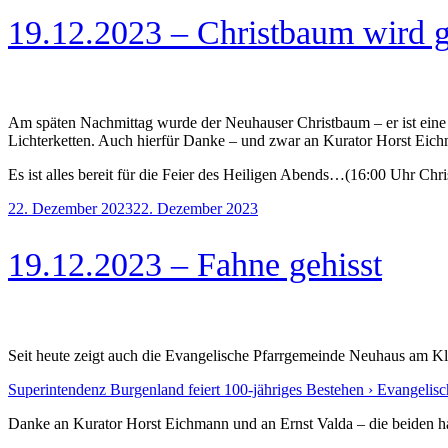
19.12.2023 – Christbaum wird 
Am späten Nachmittag wurde der Neuhauser Christbaum – er ist ein
Lichterketten. Auch hierfür Danke – und zwar an Kurator Horst Eichma
Es ist alles bereit für die Feier des Heiligen Abends…(16:00 Uhr Chr
Veröffentlicht
22. Dezember 2023
22. Dezember 2023
am
19.12.2023 – Fahne gehisst
Seit heute zeigt auch die Evangelische Pfarrgemeinde Neuhaus am Kl
Superintendenz Burgenland feiert 100-jähriges Bestehen › Evangelisc
Danke an Kurator Horst Eichmann und an Ernst Valda – die beiden ha