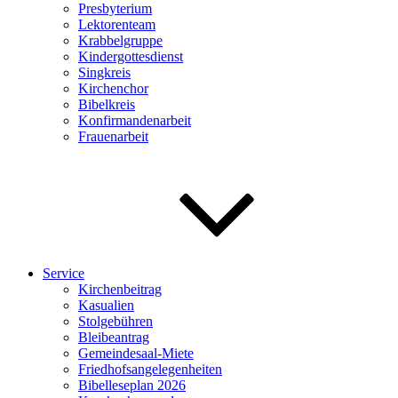
Presbyterium
Lektorenteam
Krabbelgruppe
Kindergottesdienst
Singkreis
Kirchenchor
Bibelkreis
Konfirmandenarbeit
Frauenarbeit
Service
Kirchenbeitrag
Kasualien
Stolgebühren
Bleibeantrag
Gemeindesaal-Miete
Friedhofsangelegenheiten
Bibelleseplan 2026