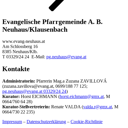
Evangelische Pfarrgemeinde A. B.
Neuhaus/Klausenbach
www.evang-neuhaus.at
Am Schlossberg 16
8385 Neuhaus/Klb.
T 03329/24 24 E-Mail:
pg.neuhaus@evang.at
Kontakte
Administratorin:
Pfarrerin Mag.a Zuzana ZAVILLOVÁ
(zuzana.zavillova@evang.at, 0699/188 77 125;
pg.neuhaus@evang.at 03329/24 24
)
Kurator:
Horst EICHMANN (
horst.eichmann@gmx.at
, M
0664/760 64 28)
Kurator-Stellvertreterin:
Renate VALDA (
valda.r@gmx.at
, M
0664/730 22 235)
Impressum
–
Datenschutzerklärung
–
Cookie-Richtlinie