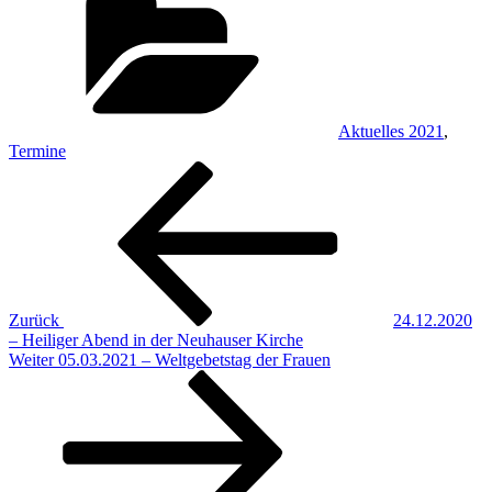
Aktuelles 2021
,
Termine
Beitragsnavigation
Vorheriger
Beitrag
Zurück
24.12.2020
– Heiliger Abend in der Neuhauser Kirche
Nächster
Weiter
05.03.2021 – Weltgebetstag der Frauen
Beitrag