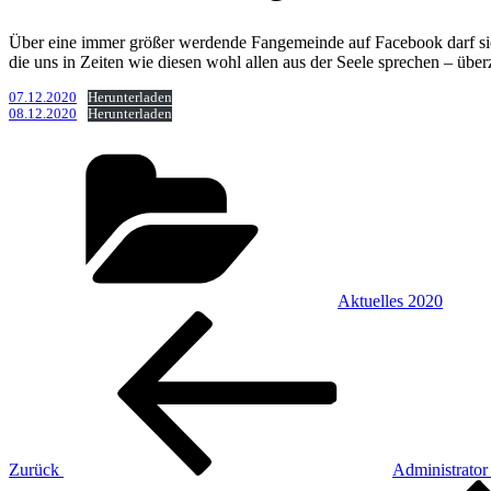
Über eine immer größer werdende Fangemeinde auf Facebook darf sich
die uns in Zeiten wie diesen wohl allen aus der Seele sprechen – überz
07.12.2020
Herunterladen
08.12.2020
Herunterladen
Kategorien
Aktuelles 2020
Beitragsnavigation
Vorheriger
Beitrag
Zurück
Administrator
Nächster