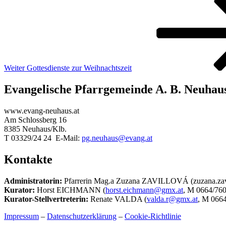
Beitrag
Weiter
Gottesdienste zur Weihnachtszeit
Evangelische Pfarrgemeinde A. B. Neuhau
www.evang-neuhaus.at
Am Schlossberg 16
8385 Neuhaus/Klb.
T 03329/24 24 E-Mail:
pg.neuhaus@evang.at
Kontakte
Administratorin:
Pfarrerin Mag.a Zuzana ZAVILLOVÁ (zuzana.zav
Kurator:
Horst EICHMANN (
horst.eichmann@gmx.at
, M 0664/760
Kurator-Stellvertreterin:
Renate VALDA (
valda.r@gmx.at
, M 0664
Impressum
–
Datenschutzerklärung
–
Cookie-Richtlinie