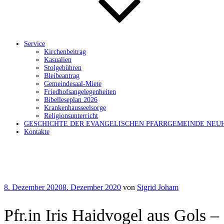
Service
Kirchenbeitrag
Kasualien
Stolgebühren
Bleibeantrag
Gemeindesaal-Miete
Friedhofsangelegenheiten
Bibelleseplan 2026
Krankenhausseelsorge
Religionsunterricht
GESCHICHTE DER EVANGELISCHEN PFARRGEMEINDE NEU
Kontakte
Veröffentlicht
8. Dezember 2020
8. Dezember 2020
von
Sigrid Joham
am
Pfr.in Iris Haidvogel aus Gol