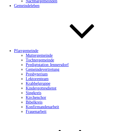
Nachbargemeinden
Gemeindeleben
Pfarrgemeinde
Muttergemeinde
Tochtergemeinde
Predigtstation Jennersdorf
Gemeindevertretung
Presbyterium
Lektorenteam
Krabbelgruppe
Kindergottesdienst
Singkreis
Kirchenchor
Bibelkreis
Konfirmandenarbeit
Frauenarbeit