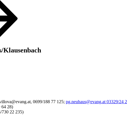
s/Klausenbach
illova@evang.at, 0699/188 77 125;
pg.neuhaus@evang.at 03329/24 
 64 28)
/730 22 235)