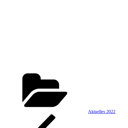
Kategorien
Aktuelles 2022
Beitragsnavigation
Vorheriger
Beitrag