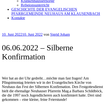
Krankenhausseelsorge
Religionsunterricht
GESCHICHTE DER EVANGELISCHEN
PFARRGEMEINDE NEUHAUS AM KLAUSENBACH
Kontakte
Veröffentlicht
10. Juni 2022
10. Juni 2022
von
Sigrid Joham
am
06.06.2022 – Silberne
Konfirmation
Wer hat an der Uhr gedreht…möchte man fast fragen! Am
Pfingstmontag feierten wir in der Evangelischen Kirche von
Neuhaus das Fest der Silbernen Konfirmation. Den Festgottesdienst
hielt die ehemalige Neuhauser Pfarrerin Mag.a Barbara Schildböck,
die die 1997 noch Jugendlicheren auch konfirmiert hatte. Drei sind
gekommen – eine kleine, feine Feierstunde!