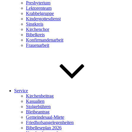
Presbyterium
Lektorenteam
Krabbelgruppe
Kindergottesdienst
Singkreis
Kirchenchor
Bibelkreis
Konfirmandenarbeit
Frauenarbeit
Service
Kirchenbeitrag
Kasualien
Stolgebühren
Bleibeantrag
Gemeindesaal-Miete
Friedhofsangelegenheiten
Bibelleseplan 2026