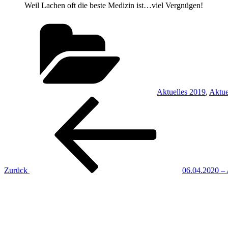
Weil Lachen oft die beste Medizin ist…viel Vergnügen!
Kategorien
Aktuelles 2019
,
Aktue
Beitragsnavigation
Vorheriger
Beitrag
Zurück
06.04.2020 –
Nächster
Beitrag