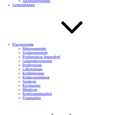
Nachbargemeinden
Gemeindeleben
Pfarrgemeinde
Muttergemeinde
Tochtergemeinde
Predigtstation Jennersdorf
Gemeindevertretung
Presbyterium
Lektorenteam
Krabbelgruppe
Kindergottesdienst
Singkreis
Kirchenchor
Bibelkreis
Konfirmandenarbeit
Frauenarbeit