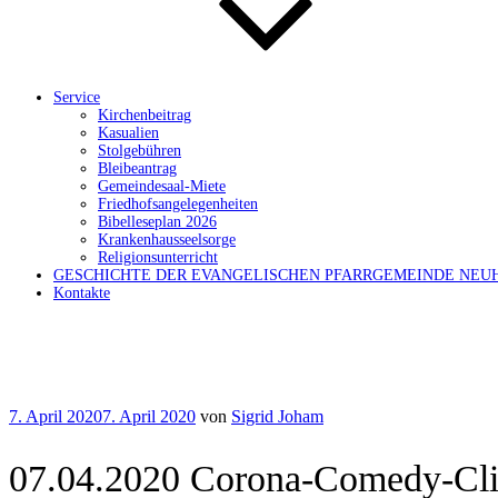
Service
Kirchenbeitrag
Kasualien
Stolgebühren
Bleibeantrag
Gemeindesaal-Miete
Friedhofsangelegenheiten
Bibelleseplan 2026
Krankenhausseelsorge
Religionsunterricht
GESCHICHTE DER EVANGELISCHEN PFARRGEMEINDE NEU
Kontakte
Veröffentlicht
7. April 2020
7. April 2020
von
Sigrid Joham
am
07.04.2020 Corona-Comedy-Clip