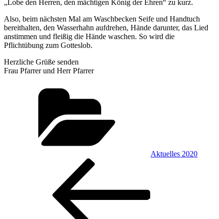
„Lobe den Herren, den mächtigen König der Ehren“ zu kurz.
Also, beim nächsten Mal am Waschbecken Seife und Handtuch
bereithalten, den Wasserhahn aufdrehen, Hände darunter, das Lied
anstimmen und fleißig die Hände waschen. So wird die
Pflichtübung zum Gotteslob.
Herzliche Grüße senden
Frau Pfarrer und Herr Pfarrer
Kategorien
Aktuelles 2020
Beitragsnavigation
Vorheriger
Beitrag