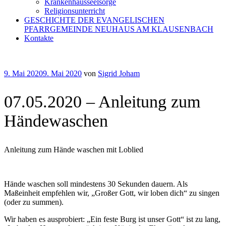
Krankenhausseelsorge
Religionsunterricht
GESCHICHTE DER EVANGELISCHEN
PFARRGEMEINDE NEUHAUS AM KLAUSENBACH
Kontakte
Veröffentlicht
9. Mai 2020
9. Mai 2020
von
Sigrid Joham
am
07.05.2020 – Anleitung zum
Händewaschen
Anleitung zum Hände waschen mit Loblied
Hände waschen soll mindestens 30 Sekunden dauern. Als
Maßeinheit empfehlen wir, „Großer Gott, wir loben dich“ zu singen
(oder zu summen).
Wir haben es ausprobiert: „Ein feste Burg ist unser Gott“ ist zu lang,