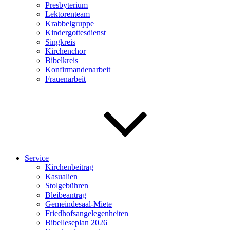
Presbyterium
Lektorenteam
Krabbelgruppe
Kindergottesdienst
Singkreis
Kirchenchor
Bibelkreis
Konfirmandenarbeit
Frauenarbeit
Service
Kirchenbeitrag
Kasualien
Stolgebühren
Bleibeantrag
Gemeindesaal-Miete
Friedhofsangelegenheiten
Bibelleseplan 2026