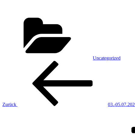
Kategorien
Uncategorized
Beitragsnavigation
Vorheriger
Beitrag
Zurück
03.-05.07.2
Nächster
Beitrag