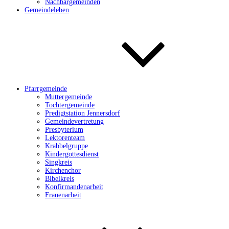
Nachbargemeinden
Gemeindeleben
Pfarrgemeinde
Muttergemeinde
Tochtergemeinde
Predigtstation Jennersdorf
Gemeindevertretung
Presbyterium
Lektorenteam
Krabbelgruppe
Kindergottesdienst
Singkreis
Kirchenchor
Bibelkreis
Konfirmandenarbeit
Frauenarbeit