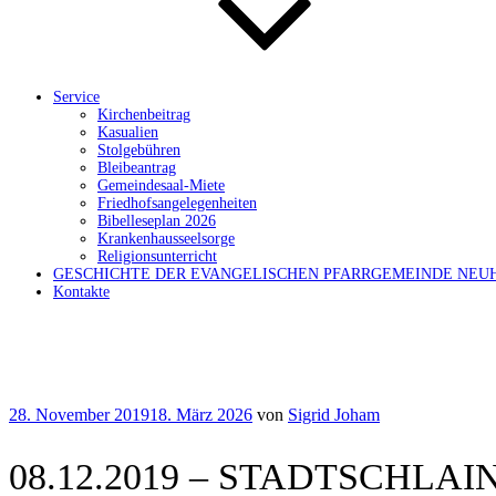
Service
Kirchenbeitrag
Kasualien
Stolgebühren
Bleibeantrag
Gemeindesaal-Miete
Friedhofsangelegenheiten
Bibelleseplan 2026
Krankenhausseelsorge
Religionsunterricht
GESCHICHTE DER EVANGELISCHEN PFARRGEMEINDE NEU
Kontakte
Veröffentlicht
28. November 2019
18. März 2026
von
Sigrid Joham
am
08.12.2019 – STADTSCHLAINI