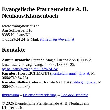
Evangelische Pfarrgemeinde A. B.
Neuhaus/Klausenbach
www.evang-neuhaus.at
Am Schlossberg 16
8385 Neuhaus/Klb.
T 03329/24 24 E-Mail:
pg.neuhaus@evang.at
Kontakte
Administratorin:
Pfarrerin Mag.a Zuzana ZAVILLOVÁ
(zuzana.zavillova@evang.at, 0699/188 77 125;
pg.neuhaus@evang.at 03329/24 24
)
Kurator:
Horst EICHMANN (
horst.eichmann@gmx.at
, M
0664/760 64 28)
Kurator-Stellvertreterin:
Renate VALDA (
valda.r@gmx.at
, M
0664/730 22 235)
Impressum
–
Datenschutzerklärung
–
Cookie-Richtlinie
© 2026 Evangelische Pfarrgemeinde A. B. Neuhaus am
Klausenbach