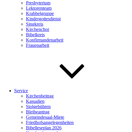
Presbyterium
Lektorenteam
Krabbelgruppe
Kindergottesdienst
Singkreis
Kirchenchor
Bibelkreis
Konfirmandenarbeit
Frauenarbeit
Service
Kirchenbeitrag
Kasualien
Stolgebühren
Bleibeantrag
Gemeindesaal-Miete
Friedhofsangelegenheiten
Bibelleseplan 2026