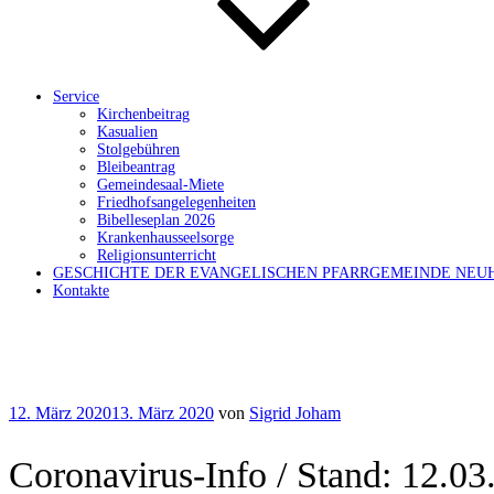
Service
Kirchenbeitrag
Kasualien
Stolgebühren
Bleibeantrag
Gemeindesaal-Miete
Friedhofsangelegenheiten
Bibelleseplan 2026
Krankenhausseelsorge
Religionsunterricht
GESCHICHTE DER EVANGELISCHEN PFARRGEMEINDE NEU
Kontakte
Veröffentlicht
12. März 2020
13. März 2020
von
Sigrid Joham
am
Coronavirus-Info / Stand: 12.03