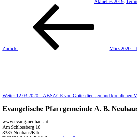
Aktuelles 2019
,
Term
Beitragsnavigation
Vorheriger
Beitrag
Zurück
März 2020 – 
Nächster
Beitrag
Weiter
12.03.2020 – ABSAGE von Gottesdiensten und kirchlichen Ve
Evangelische Pfarrgemeinde A. B. Neuhau
www.evang-neuhaus.at
Am Schlossberg 16
8385 Neuhaus/Klb.