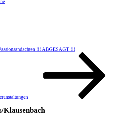
ine
Passionsandachten !!! ABGESAGT !!!
ranstaltungen
s/Klausenbach