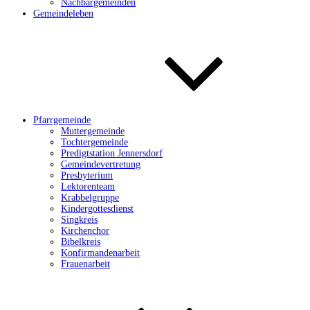
Nachbargemeinden
Gemeindeleben
Pfarrgemeinde
Muttergemeinde
Tochtergemeinde
Predigtstation Jennersdorf
Gemeindevertretung
Presbyterium
Lektorenteam
Krabbelgruppe
Kindergottesdienst
Singkreis
Kirchenchor
Bibelkreis
Konfirmandenarbeit
Frauenarbeit