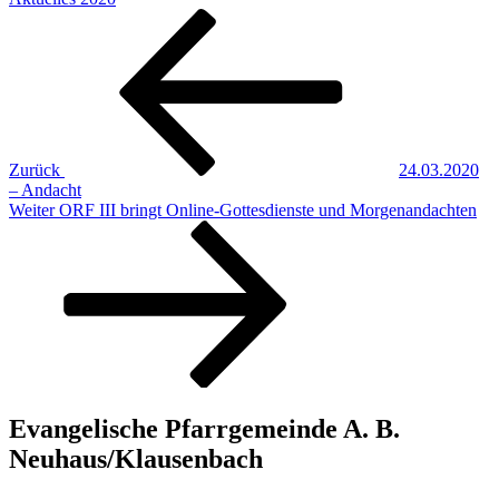
Beitragsnavigation
Vorheriger
Beitrag
Zurück
24.03.2020
– Andacht
Nächster
Weiter
ORF III bringt Online-Gottesdienste und Morgenandachten
Beitrag
Evangelische Pfarrgemeinde A. B.
Neuhaus/Klausenbach