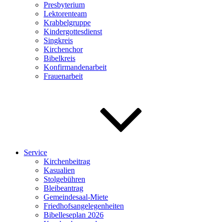
Presbyterium
Lektorenteam
Krabbelgruppe
Kindergottesdienst
Singkreis
Kirchenchor
Bibelkreis
Konfirmandenarbeit
Frauenarbeit
Service
Kirchenbeitrag
Kasualien
Stolgebühren
Bleibeantrag
Gemeindesaal-Miete
Friedhofsangelegenheiten
Bibelleseplan 2026