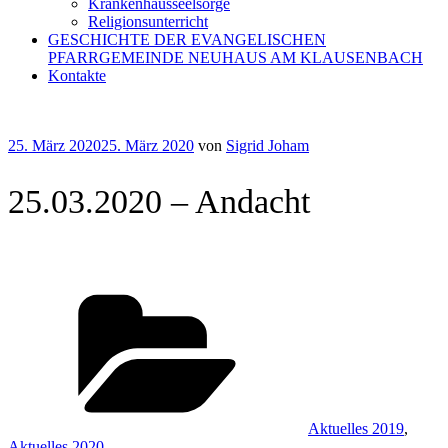
Krankenhausseelsorge
Religionsunterricht
GESCHICHTE DER EVANGELISCHEN
PFARRGEMEINDE NEUHAUS AM KLAUSENBACH
Kontakte
Veröffentlicht
25. März 2020
25. März 2020
von
Sigrid Joham
am
25.03.2020 – Andacht
Kategorien
Aktuelles 2019
,
Aktuelles 2020