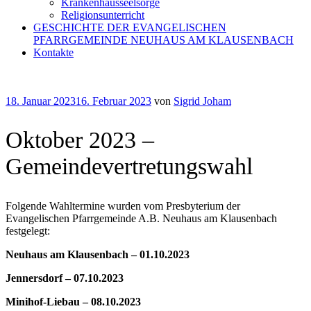
Krankenhausseelsorge
Religionsunterricht
GESCHICHTE DER EVANGELISCHEN
PFARRGEMEINDE NEUHAUS AM KLAUSENBACH
Kontakte
Veröffentlicht
18. Januar 2023
16. Februar 2023
von
Sigrid Joham
am
Oktober 2023 –
Gemeindevertretungswahl
Folgende Wahltermine wurden vom Presbyterium der
Evangelischen Pfarrgemeinde A.B. Neuhaus am Klausenbach
festgelegt:
Neuhaus am Klausenbach – 01.10.2023
Jennersdorf – 07.10.2023
Minihof-Liebau – 08.10.2023