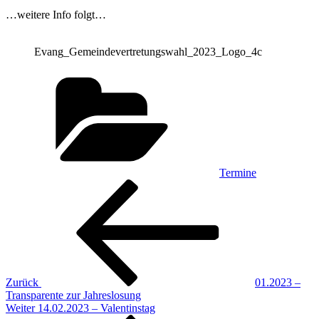
…weitere Info folgt…
Evang_Gemeindevertretungswahl_2023_Logo_4c
Kategorien
Termine
Beitragsnavigation
Vorheriger
Beitrag
Zurück
01.2023 –
Transparente zur Jahreslosung
Nächster
Weiter
14.02.2023 – Valentinstag