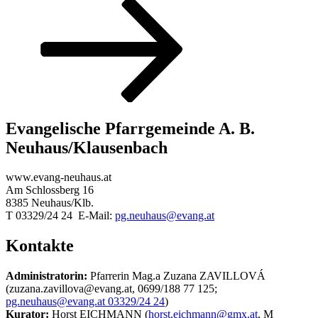
Beitrag
Evangelische Pfarrgemeinde A. B.
Neuhaus/Klausenbach
www.evang-neuhaus.at
Am Schlossberg 16
8385 Neuhaus/Klb.
T 03329/24 24 E-Mail:
pg.neuhaus@evang.at
Kontakte
Administratorin:
Pfarrerin Mag.a Zuzana ZAVILLOVÁ
(zuzana.zavillova@evang.at, 0699/188 77 125;
pg.neuhaus@evang.at 03329/24 24
)
Kurator:
Horst EICHMANN (
horst.eichmann@gmx.at
, M