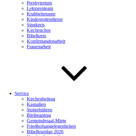
Presbyterium
Lektorenteam
Krabbelgruppe
Kindergottesdienst
Singkreis
Kirchenchor
Bibelkreis
Konfirmandenarbeit
Frauenarbeit
Service
Kirchenbeitrag
Kasualien
Stolgebühren
Bleibeantrag
Gemeindesaal-Miete
Friedhofsangelegenheiten
Bibelleseplan 2026