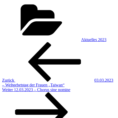
Kategorien
Aktuelles 2023
Beitragsnavigation
Vorheriger
Beitrag
Zurück
03.03.2023
– Weltgebetstag der Frauen „Taiwan“
Nächster
Weiter
12.03.2023 – Chorus sine nomine
Beitrag