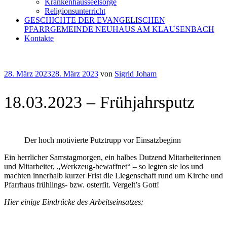
Krankenhausseelsorge
Religionsunterricht
GESCHICHTE DER EVANGELISCHEN
PFARRGEMEINDE NEUHAUS AM KLAUSENBACH
Kontakte
Veröffentlicht
28. März 2023
28. März 2023
von
Sigrid Joham
am
18.03.2023 – Frühjahrsputz
Der hoch motivierte Putztrupp vor Einsatzbeginn
Ein herrlicher Samstagmorgen, ein halbes Dutzend Mitarbeiterinnen
und Mitarbeiter, „Werkzeug-bewaffnet“ – so legten sie los und
machten innerhalb kurzer Frist die Liegenschaft rund um Kirche und
Pfarrhaus frühlings- bzw. osterfit. Vergelt’s Gott!
Hier einige Eindrücke des Arbeitseinsatzes: