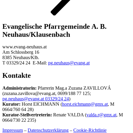
Evangelische Pfarrgemeinde A. B.
Neuhaus/Klausenbach
www.evang-neuhaus.at
Am Schlossberg 16
8385 Neuhaus/Klb.
T 03329/24 24 E-Mail:
pg.neuhaus@evang.at
Kontakte
Administratorin:
Pfarrerin Mag.a Zuzana ZAVILLOVÁ
(zuzana.zavillova@evang.at, 0699/188 77 125;
pg.neuhaus@evang.at 03329/24 24
)
Kurator:
Horst EICHMANN (
horst.eichmann@gmx.at
, M
0664/760 64 28)
Kurator-Stellvertreterin:
Renate VALDA (
valda.r@gmx.at
, M
0664/730 22 235)
Impressum
–
Datenschutzerklärung
–
Cookie-Richtlinie