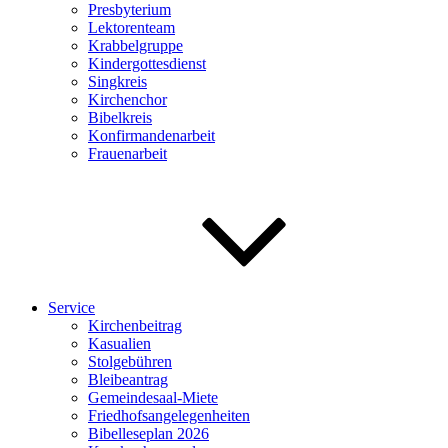
Presbyterium
Lektorenteam
Krabbelgruppe
Kindergottesdienst
Singkreis
Kirchenchor
Bibelkreis
Konfirmandenarbeit
Frauenarbeit
Service
Kirchenbeitrag
Kasualien
Stolgebühren
Bleibeantrag
Gemeindesaal-Miete
Friedhofsangelegenheiten
Bibelleseplan 2026