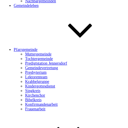
Nachbargemeinden
Gemeindeleben
Pfarrgemeinde
Muttergemeinde
Tochtergemeinde
Predigtstation Jennersdorf
Gemeindevertretung
Presbyterium
Lektorenteam
Krabbelgruppe
Kindergottesdienst
Singkreis
Kirchenchor
Bibelkreis
Konfirmandenarbeit
Frauenarbeit