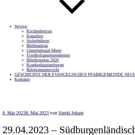
Service
Kirchenbeitrag
Kasualien
Stolgebühren
Bleibeantrag
Gemeindesaal-Miete
Friedhofsangelegenheiten
Bibelleseplan 2026
Krankenhausseelsorge
Religionsunterricht
GESCHICHTE DER EVANGELISCHEN PFARRGEMEINDE NEU
Kontakte
Veröffentlicht
8. Mai 2023
8. Mai 2023
von
Sigrid Joham
am
29.04.2023 – Südburgenländisch